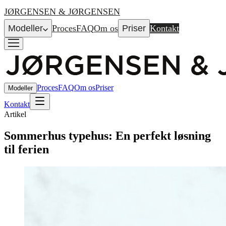
JØRGENSEN & JØRGENSEN
Modeller
Proces
FAQ
Om os
Priser
Kontakt
Proces
FAQ
Om os
Priser
Modeller
Kontakt
Artikel
Sommerhus typehus: En perfekt løsning
til ferien