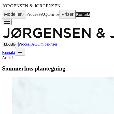
JØRGENSEN & JØRGENSEN
Modeller
Proces
FAQ
Om os
Priser
Kontakt
Proces
FAQ
Om os
Priser
Modeller
Kontakt
Artikel
Sommerhus plantegning