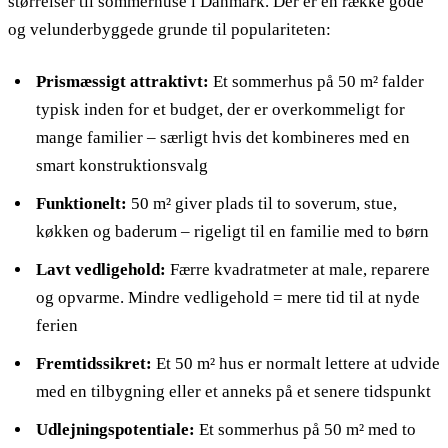
størrelser til sommerhuse i Danmark. Der er en række gode
og velunderbyggede grunde til populariteten:
Prismæssigt attraktivt:
Et sommerhus på 50 m² falder
typisk inden for et budget, der er overkommeligt for
mange familier – særligt hvis det kombineres med en
smart konstruktionsvalg
Funktionelt:
50 m² giver plads til to soverum, stue,
køkken og baderum – rigeligt til en familie med to børn
Lavt vedligehold:
Færre kvadratmeter at male, reparere
og opvarme. Mindre vedligehold = mere tid til at nyde
ferien
Fremtidssikret:
Et 50 m² hus er normalt lettere at udvide
med en tilbygning eller et anneks på et senere tidspunkt
Udlejningspotentiale:
Et sommerhus på 50 m² med to