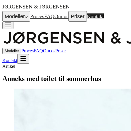
JØRGENSEN & JØRGENSEN
Modeller
Proces
FAQ
Om os
Priser
Kontakt
Proces
FAQ
Om os
Priser
Modeller
Kontakt
Artikel
Anneks med toilet til sommerhus