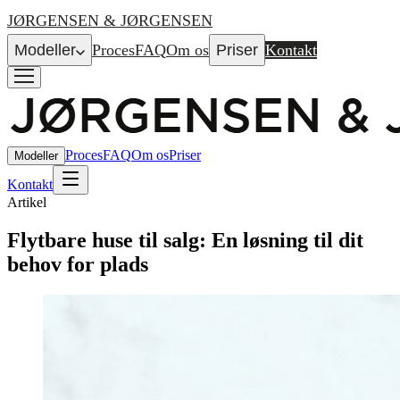
JØRGENSEN & JØRGENSEN
Modeller
Proces
FAQ
Om os
Priser
Kontakt
Proces
FAQ
Om os
Priser
Modeller
Kontakt
Artikel
Flytbare huse til salg: En løsning til dit
behov for plads