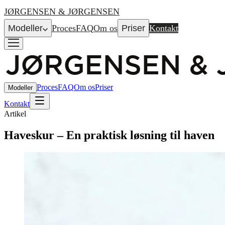
JØRGENSEN & JØRGENSEN
Modeller
Proces
FAQ
Om os
Priser
Kontakt
Proces
FAQ
Om os
Priser
Modeller
Kontakt
Artikel
Haveskur – En praktisk løsning til haven