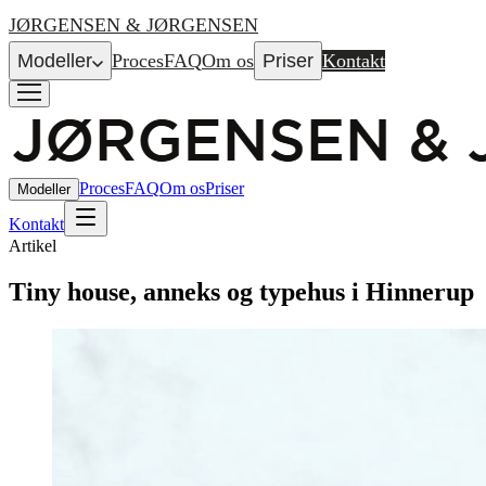
JØRGENSEN & JØRGENSEN
Modeller
Proces
FAQ
Om os
Priser
Kontakt
Proces
FAQ
Om os
Priser
Modeller
Kontakt
Artikel
Tiny house, anneks og typehus i Hinnerup