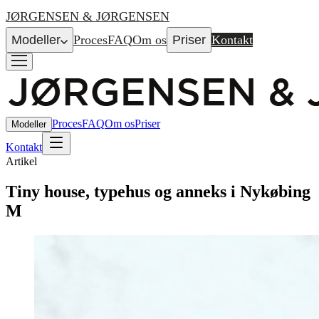
JØRGENSEN & JØRGENSEN
Modeller
Proces
FAQ
Om os
Priser
Kontakt
Proces
FAQ
Om os
Priser
Modeller
Kontakt
Artikel
Tiny house, typehus og anneks i Nykøbing
M