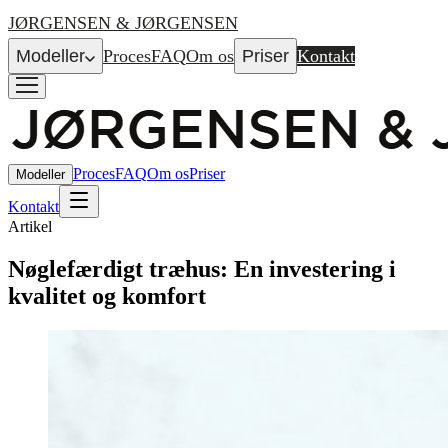
JØRGENSEN & JØRGENSEN
Modeller
Proces
FAQ
Om os
Priser
Kontakt
Proces
FAQ
Om os
Priser
Modeller
Kontakt
Artikel
Nøglefærdigt træhus: En investering i
kvalitet og komfort