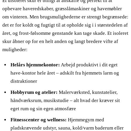
Et uisoleret skur er billigt at anskaffe og perfekt til at
opbevare haveredskaber, græsslåmaskiner og havemøbler
om vinteren. Men brugsmulighederne er strengt begrænsede:
det er for koldt og fugtigt til at opholde sig i i størstedelen af
året, og frost-følsomme genstande kan tage skade. Et isoleret
skur åbner op for en helt anden og langt bredere vifte af
muligheder:
Helårs hjemmekontor:
Arbejd produktivt i dit eget
have-kontor hele året – adskilt fra hjemmets larm og
distraktioner
Hobbyrum og atelier:
Malerværksted, kunstatelier,
håndværksrum, musikstudie – alt hvad der kræver sit
eget rum og sin egen atmosfære
Fitnesscenter og wellness:
Hjemmegym med
pladskrævende udstyr, sauna, kold/varm baderum eller