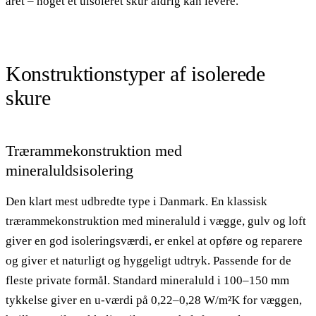
året – noget et uisoleret skur aldrig kan levere.
Konstruktionstyper af isolerede
skure
Trærammekonstruktion med
mineraluldsisolering
Den klart mest udbredte type i Danmark. En klassisk
trærammekonstruktion med mineraluld i vægge, gulv og loft
giver en god isoleringsværdi, er enkel at opføre og reparere
og giver et naturligt og hyggeligt udtryk. Passende for de
fleste private formål. Standard mineraluld i 100–150 mm
tykkelse giver en u-værdi på 0,22–0,28 W/m²K for væggen,