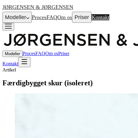
JØRGENSEN & JØRGENSEN
Modeller
Proces
FAQ
Om os
Priser
Kontakt
Proces
FAQ
Om os
Priser
Modeller
Kontakt
Artikel
Færdigbygget skur (isoleret)