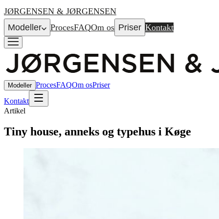
JØRGENSEN & JØRGENSEN
Modeller
Proces
FAQ
Om os
Priser
Kontakt
Proces
FAQ
Om os
Priser
Modeller
Kontakt
Artikel
Tiny house, anneks og typehus i Køge