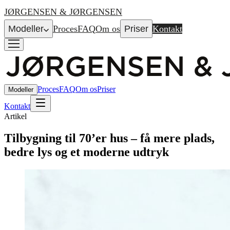
JØRGENSEN & JØRGENSEN
Modeller
Proces
FAQ
Om os
Priser
Kontakt
Proces
FAQ
Om os
Priser
Modeller
Kontakt
Artikel
Tilbygning til 70’er hus – få mere plads,
bedre lys og et moderne udtryk