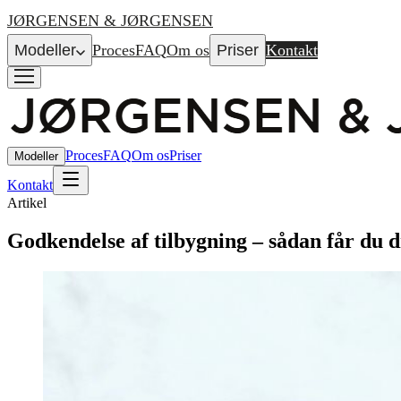
JØRGENSEN & JØRGENSEN
Modeller
Proces
FAQ
Om os
Priser
Kontakt
Proces
FAQ
Om os
Priser
Modeller
Kontakt
Artikel
Godkendelse af tilbygning – sådan får du