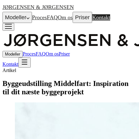
JØRGENSEN & JØRGENSEN
Modeller
Proces
FAQ
Om os
Priser
Kontakt
Proces
FAQ
Om os
Priser
Modeller
Kontakt
Artikel
Byggeudstilling Middelfart: Inspiration
til dit næste byggeprojekt