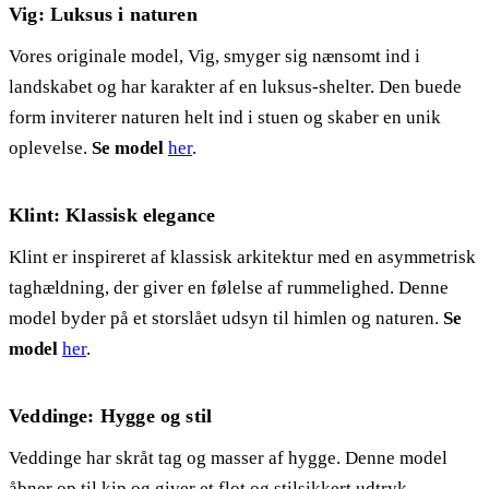
Vig: Luksus i naturen
Vores originale model, Vig, smyger sig nænsomt ind i
landskabet og har karakter af en luksus-shelter. Den buede
form inviterer naturen helt ind i stuen og skaber en unik
oplevelse.
Se model
her
.
Klint: Klassisk elegance
Klint er inspireret af klassisk arkitektur med en asymmetrisk
taghældning, der giver en følelse af rummelighed. Denne
model byder på et storslået udsyn til himlen og naturen.
Se
model
her
.
Veddinge: Hygge og stil
Veddinge har skråt tag og masser af hygge. Denne model
åbner op til kip og giver et flot og stilsikkert udtryk.